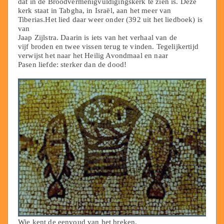
dat in de Broodvermenigvuldigingskerk te zien is. Deze
kerk staat in Tabgha, in Israël, aan het meer van
Tiberias.Het lied daar weer onder (392 uit het liedboek) is
van
Jaap Zijlstra. Daarin is iets van het verhaal van de
vijf broden en twee vissen terug te vinden. Tegelijkertijd
verwijst het naar het Heilig Avondmaal en naar
Pasen liefde: sterker dan de dood!
Wie kent de eenvoud van het breken,