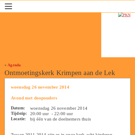
»
Agenda
Ontmoetingskerk Krimpen aan de Lek
woensdag 26 november 2014
Avond met doopouders
Datum:
woensdag 26 november 2014
Tijdstip:
20:00 uur - 22:00 uur
Locatie:
bij één van de deelnemers thuis
Tussen 2011-2014 zijn er in onze kerk acht kinderen