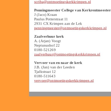
scriba@ontmoetingskerkkrimpen.nl
Penningmeester College van Kerkrentmeester
J (Jaco) Kraan
Paulus Potterstraat 11
2931 CX Krimpen aan de Lek
penningmeester@ontmoetingskerkkrimpen.nl
Zaalverhuur kerk
A. (Arjan) Voogt
Neptunushof 22
0180-521269
zaalverhuur@ontmoetingskerkkrimpen.nl
Vervoer van en naar de kerk
J.B. (Jan) van der Leeden
Tjalkstraat 12
0180-511643
vervoer@ontmoetingskerkkrimpen.nl