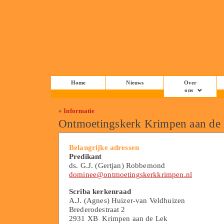
Home
Nieuws
Over
ons
»
Informatie
Ontmoetingskerk Krimpen aan de
Belangrijke adressen
Predikant
ds. G.J. (Gertjan) Robbemond
dominee@ontmoetingskerkkrimpen.nl
Scriba kerkenraad
A.J. (Agnes) Huizer-van Veldhuizen
Brederodestraat 2
2931 XB Krimpen aan de Lek