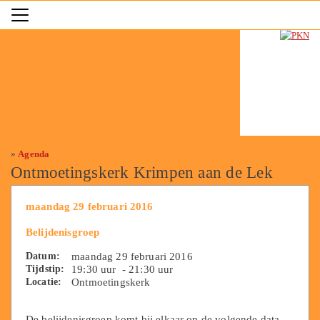
»
Agenda
Ontmoetingskerk Krimpen aan de Lek
maandag 29 februari 2016
Belijdenisgroep
Datum:
maandag 29 februari 2016
Tijdstip:
19:30 uur - 21:30 uur
Locatie:
Ontmoetingskerk
De belijdenisgroep komt bij elkaar op de volgende data