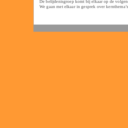
De belijdenisgroep komt bij elkaar op de volgen
We gaan met elkaar in gesprek over kernthema’s i