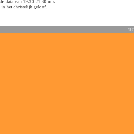
de data van 19.30-21.30 uur.
n het christelijk geloof.
te