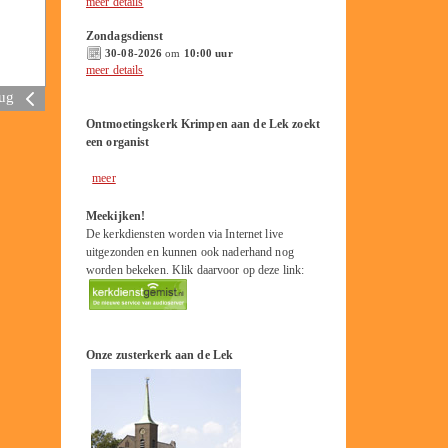
meer details
Zondagsdienst
30-08-2026
om
10:00 uur
meer details
rug
Ontmoetingskerk Krimpen aan de Lek zoekt
een organist
meer
Meekijken!
De kerkdiensten worden via Internet live
uitgezonden en kunnen ook naderhand nog
worden bekeken. Klik daarvoor op deze link:
Onze zusterkerk aan de Lek