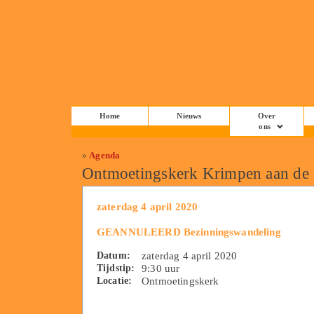
Home
Nieuws
Over
ons
»
Agenda
Ontmoetingskerk Krimpen aan de
zaterdag 4 april 2020
GEANNULEERD Bezinningswandeling
Datum:
zaterdag 4 april 2020
Tijdstip:
9:30 uur
Locatie:
Ontmoetingskerk