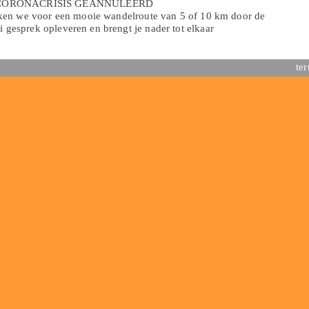
 CORONACRISIS GEANNULEERD
ken we voor een mooie wandelroute van 5 of 10 km door de
esprek opleveren en brengt je nader tot elkaar
te