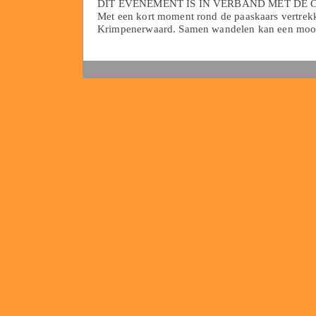
DIT EVENEMENT IS IN VERBAND MET DE
Met een kort moment rond de paaskaars vertrek
Krimpenerwaard. Samen wandelen kan een mooi g