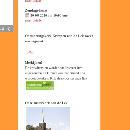
meer details
Zondagsdienst
30-08-2026
om
10:00 uur
meer details
rug
Ontmoetingskerk Krimpen aan de Lek zoekt
een organist
meer
Meekijken!
De kerkdiensten worden via Internet live
uitgezonden en kunnen ook naderhand nog
worden bekeken. Klik daarvoor op deze link:
Onze zusterkerk aan de Lek