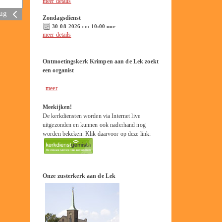
meer details
rug
Zondagsdienst
30-08-2026
om
10:00 uur
meer details
Ontmoetingskerk Krimpen aan de Lek zoekt
een organist
meer
Meekijken!
De kerkdiensten worden via Internet live
uitgezonden en kunnen ook naderhand nog
worden bekeken. Klik daarvoor op deze link:
Onze zusterkerk aan de Lek