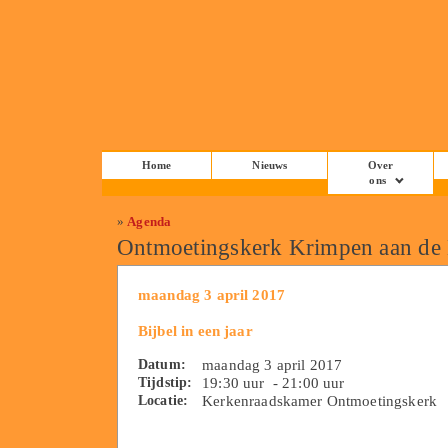
Home
Nieuws
Over
ons
»
Agenda
Ontmoetingskerk Krimpen aan de
maandag 3 april 2017
Bijbel in een jaar
Datum:
maandag 3 april 2017
Tijdstip:
19:30 uur - 21:00 uur
Locatie:
Kerkenraadskamer Ontmoetingskerk