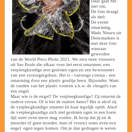
Daar gaat het
niet om.
De foto draagt
als titel:
De eerste
omarming.
Mads Nissen uit
Denemarken is
met deze foto
winnaar
geworden
van de World Press Photo 2021. We zien twee vrouwen
uit Sao Paulo die elkaar voor het eerst omarmen: een
verpleegkundige met gesloten ogen en een bewoonster
van een verzorgingshuis. Het is - vanwege corona - een
omarming door een plastic gordijn heen. Bijzonder. Want
de randen van het plastic vormen a.h.w. de vleugels van
een engel.
Maar wie is de engel? De verpleegkundige? Zij omarmt de
oudere vrouw. Of is het de oudere dame? Het is alsof zij
de verpleegkundige omarmt èn haar tegelijk optilt. Alsof
de verpleegkundige zich met gesloten ogen in een barre
tijd weer even mens mag voelen. Ik hoop dat jij en ik
(moeder of geen moeder, man of vrouw) soms even een
engel ogen tegen komen. Om je dan gedragen te weten