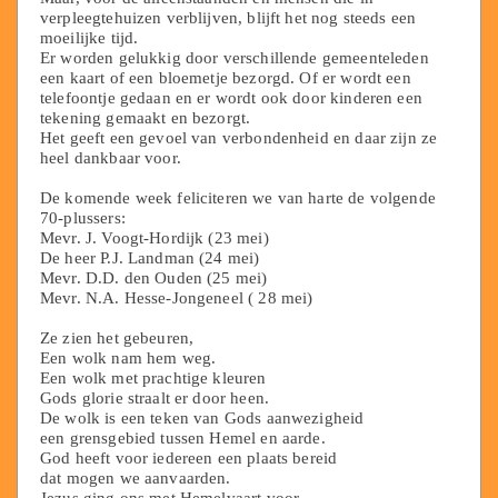
verpleegtehuizen verblijven, blijft het nog steeds een
moeilijke tijd.
Er worden gelukkig door verschillende gemeenteleden
een kaart of een bloemetje bezorgd. Of er wordt een
telefoontje gedaan en er wordt ook door kinderen een
tekening gemaakt en bezorgt.
Het geeft een gevoel van verbondenheid en daar zijn ze
heel dankbaar voor.
De komende week feliciteren we van harte de volgende
70-plussers:
Mevr. J. Voogt-Hordijk (23 mei)
De heer P.J. Landman (24 mei)
Mevr. D.D. den Ouden (25 mei)
Mevr. N.A. Hesse-Jongeneel ( 28 mei)
Ze zien het gebeuren,
Een wolk nam hem weg.
Een wolk met prachtige kleuren
Gods glorie straalt er door heen.
De wolk is een teken van Gods aanwezigheid
een grensgebied tussen Hemel en aarde.
God heeft voor iedereen een plaats bereid
dat mogen we aanvaarden.
Jezus ging ons met Hemelvaart voor