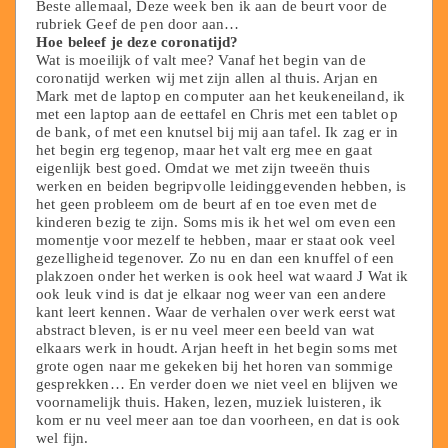
Beste allemaal, Deze week ben ik aan de beurt voor de
rubriek Geef de pen door aan…
Hoe beleef je deze coronatijd?
Wat is moeilijk of valt mee? Vanaf het begin van de
coronatijd werken wij met zijn allen al thuis. Arjan en
Mark met de laptop en computer aan het keukeneiland, ik
met een laptop aan de eettafel en Chris met een tablet op
de bank, of met een knutsel bij mij aan tafel. Ik zag er in
het begin erg tegenop, maar het valt erg mee en gaat
eigenlijk best goed. Omdat we met zijn tweeën thuis
werken en beiden begripvolle leidinggevenden hebben, is
het geen probleem om de beurt af en toe even met de
kinderen bezig te zijn. Soms mis ik het wel om even een
momentje voor mezelf te hebben, maar er staat ook veel
gezelligheid tegenover. Zo nu en dan een knuffel of een
plakzoen onder het werken is ook heel wat waard J Wat ik
ook leuk vind is dat je elkaar nog weer van een andere
kant leert kennen. Waar de verhalen over werk eerst wat
abstract bleven, is er nu veel meer een beeld van wat
elkaars werk in houdt. Arjan heeft in het begin soms met
grote ogen naar me gekeken bij het horen van sommige
gesprekken… En verder doen we niet veel en blijven we
voornamelijk thuis. Haken, lezen, muziek luisteren, ik
kom er nu veel meer aan toe dan voorheen, en dat is ook
wel fijn.