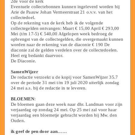
2de voor de kerk
Eventuele collectebonnen kunnen ingeleverd worden bij
Arie de Paauw Johan Vermeerstraat 21 o.v.v. van het
collectedoel.
Op de rekening van de kerk heb ik de volgende
collectegelden ontvangen: Maart € 15,00 April € 293,00
Mei (t/m 17-5) € 540,00 Afgelopen week bedroeg de
opbrengst van de collectegelden, die overgemaakt kunnen
worden naar de rekening van de diaconie € 190 De
diaconie zal de gelden verdelen over de collectedoelen.
Heel erg bedankt daarvoor.
De Diaconie.
SamenWijzer
De redactie verzoekt u de kopij voor SamenWijzer 35.7
over de periode 31 mei t/m 19 juli 2020 uiterlijk zondag
24 mei a.s. bij de redactie in te leveren.
BLOEMEN
:
De bloemen gaan deze week naar dhr. Landman voor zijn
verjaardag op zondag 24 mei. Op 25 mei zal voor haar
verjaardag een bloemetje gebracht worden bij Mw. den
Ouden.
ik geef de pen door aan……