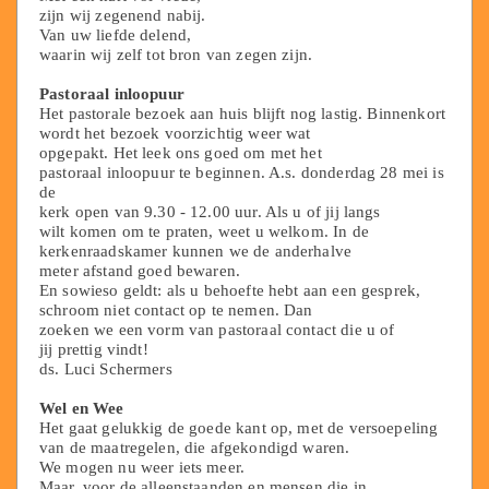
zijn wij zegenend nabij.
Van uw liefde delend,
waarin wij zelf tot bron van zegen zijn.
Pastoraal inloopuur
Het pastorale bezoek aan huis blijft nog lastig. Binnenkort
wordt het bezoek voorzichtig weer wat
opgepakt. Het leek ons goed om met het
pastoraal inloopuur te beginnen. A.s. donderdag 28 mei is
de
kerk open van 9.30 - 12.00 uur. Als u of jij langs
wilt komen om te praten, weet u welkom. In de
kerkenraadskamer kunnen we de anderhalve
meter afstand goed bewaren.
En sowieso geldt: als u behoefte hebt aan een gesprek,
schroom niet contact op te nemen. Dan
zoeken we een vorm van pastoraal contact die u of
jij prettig vindt!
ds. Luci Schermers
Wel en Wee
Het gaat gelukkig de goede kant op, met de versoepeling
van de maatregelen, die afgekondigd waren.
We mogen nu weer iets meer.
Maar, voor de alleenstaanden en mensen die in