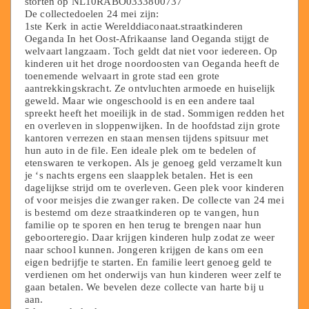
storten op NL10RABO0333800737
De collectedoelen 24 mei zijn:
1ste Kerk in actie Werelddiaconaat.straatkinderen
Oeganda In het Oost-Afrikaanse land Oeganda stijgt de
welvaart langzaam. Toch geldt dat niet voor iedereen. Op
kinderen uit het droge noordoosten van Oeganda heeft de
toenemende welvaart in grote stad een grote
aantrekkingskracht. Ze ontvluchten armoede en huiselijk
geweld. Maar wie ongeschoold is en een andere taal
spreekt heeft het moeilijk in de stad. Sommigen redden het
en overleven in sloppenwijken. In de hoofdstad zijn grote
kantoren verrezen en staan mensen tijdens spitsuur met
hun auto in de file. Een ideale plek om te bedelen of
etenswaren te verkopen. Als je genoeg geld verzamelt kun
je ‘s nachts ergens een slaapplek betalen. Het is een
dagelijkse strijd om te overleven. Geen plek voor kinderen
of voor meisjes die zwanger raken. De collecte van 24 mei
is bestemd om deze straatkinderen op te vangen, hun
familie op te sporen en hen terug te brengen naar hun
geboorteregio. Daar krijgen kinderen hulp zodat ze weer
naar school kunnen. Jongeren krijgen de kans om een
eigen bedrijfje te starten. En familie leert genoeg geld te
verdienen om het onderwijs van hun kinderen weer zelf te
gaan betalen. We bevelen deze collecte van harte bij u
aan.