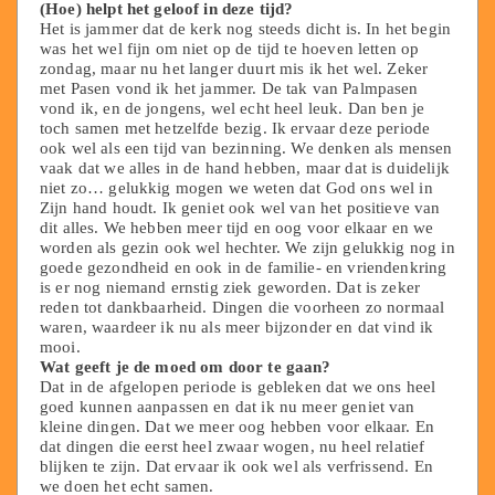
(Hoe) helpt het geloof in deze tijd?
Het is jammer dat de kerk nog steeds dicht is. In het begin
was het wel fijn om niet op de tijd te hoeven letten op
zondag, maar nu het langer duurt mis ik het wel. Zeker
met Pasen vond ik het jammer. De tak van Palmpasen
vond ik, en de jongens, wel echt heel leuk. Dan ben je
toch samen met hetzelfde bezig. Ik ervaar deze periode
ook wel als een tijd van bezinning. We denken als mensen
vaak dat we alles in de hand hebben, maar dat is duidelijk
niet zo… gelukkig mogen we weten dat God ons wel in
Zijn hand houdt. Ik geniet ook wel van het positieve van
dit alles. We hebben meer tijd en oog voor elkaar en we
worden als gezin ook wel hechter. We zijn gelukkig nog in
goede gezondheid en ook in de familie- en vriendenkring
is er nog niemand ernstig ziek geworden. Dat is zeker
reden tot dankbaarheid. Dingen die voorheen zo normaal
waren, waardeer ik nu als meer bijzonder en dat vind ik
mooi.
Wat geeft je de moed om door te gaan?
Dat in de afgelopen periode is gebleken dat we ons heel
goed kunnen aanpassen en dat ik nu meer geniet van
kleine dingen. Dat we meer oog hebben voor elkaar. En
dat dingen die eerst heel zwaar wogen, nu heel relatief
blijken te zijn. Dat ervaar ik ook wel als verfrissend. En
we doen het echt samen.