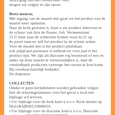
mogen wij volgen in zijn spoor.
Beste mensen
,
Met ingang van de maand mei gaan we het product van de
maand weer opstarten.
Daar de kerk gesloten is, kunt u uw product inleveren in
de schuur van Arie de Paauw, Joh. Vermeerstraat
21.U kunt naar de achtertuin komen waar nr.21 op
de poort staat en zelf het product in de schuur zetten.
Voor de maand mei is het product pindakaas
ook pakje/pot pastasaus is welkom en voor juni is het
product rijst. We zijn als diaconie erg benieuwd of een en
ander op deze manier te verwezenlijken is, daar de
voedselbank producten vanwege het corona te kort komt.
Bij voorbaat hartelijk bedankt!
De diakenen.
COLLECTEN
Omdat er geen kerkdiensten worden gehouden volgen
hier de rekeningnummers voor het geval u toch een
bijdrage wil leveren.
• Uw bijdrage voor de kerk kunt u o.v.v. Kerk storten op
NL63RABO0333800656
• Uw bijdrage voor de diaconie kunt u o.v.v. Diaconie