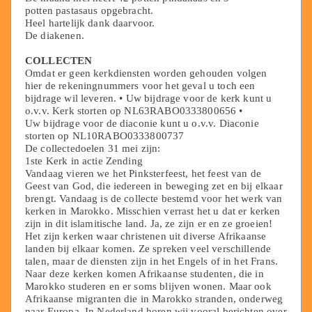
potten pastasaus opgebracht.
Heel hartelijk dank daarvoor.
De diakenen.
COLLECTEN
Omdat er geen kerkdiensten worden gehouden volgen
hier de rekeningnummers voor het geval u toch een
bijdrage wil leveren. • Uw bijdrage voor de kerk kunt u
o.v.v. Kerk storten op NL63RABO0333800656 •
Uw bijdrage voor de diaconie kunt u o.v.v. Diaconie
storten op NL10RABO0333800737
De collectedoelen 31 mei zijn:
1ste Kerk in actie Zending
Vandaag vieren we het Pinksterfeest, het feest van de
Geest van God, die iedereen in beweging zet en bij elkaar
brengt. Vandaag is de collecte bestemd voor het werk van
kerken in Marokko. Misschien verrast het u dat er kerken
zijn in dit islamitische land. Ja, ze zijn er en ze groeien!
Het zijn kerken waar christenen uit diverse Afrikaanse
landen bij elkaar komen. Ze spreken veel verschillende
talen, maar de diensten zijn in het Engels of in het Frans.
Naar deze kerken komen Afrikaanse studenten, die in
Marokko studeren en er soms blijven wonen. Maar ook
Afrikaanse migranten die in Marokko stranden, onderweg
naar Europa. In Nederland horen wij vooral berichten over