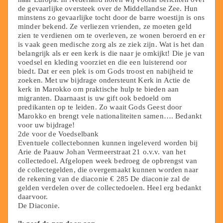
de gevaarlijke oversteek over de Middellandse Zee. Hun
minstens zo gevaarlijke tocht door de barre woestijn is ons
minder bekend. Ze verliezen vrienden, ze moeten geld
zien te verdienen om te overleven, ze wonen beroerd en er
is vaak geen medische zorg als ze ziek zijn. Wat is het dan
belangrijk als er een kerk is die naar je omkijkt! Die je van
voedsel en kleding voorziet en die een luisterend oor
biedt. Dat er een plek is om Gods troost en nabijheid te
zoeken. Met uw bijdrage ondersteunt Kerk in Actie de
kerk in Marokko om praktische hulp te bieden aan
migranten. Daarnaast is uw gift ook bedoeld om
predikanten op te leiden. Zo waait Gods Geest door
Marokko en brengt vele nationaliteiten samen…. Bedankt
voor uw bijdrage!
2de voor de Voedselbank
Eventuele collectebonnen kunnen ingeleverd worden bij
Arie de Paauw Johan Vermeerstraat 21 o.v.v. van het
collectedoel. Afgelopen week bedroeg de opbrengst van
de collectegelden, die overgemaakt kunnen worden naar
de rekening van de diaconie € 285 De diaconie zal de
gelden verdelen over de collectedoelen. Heel erg bedankt
daarvoor.
De Diaconie.