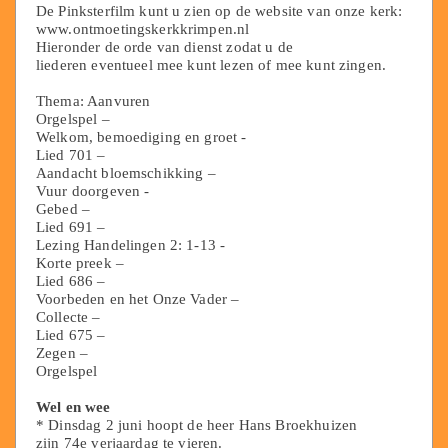
De Pinksterfilm kunt u zien op de website van onze kerk:
www.ontmoetingskerkkrimpen.nl
Hieronder de orde van dienst zodat u de
liederen eventueel mee kunt lezen of mee kunt zingen.
Thema: Aanvuren
Orgelspel –
Welkom, bemoediging en groet -
Lied 701 –
Aandacht bloemschikking –
Vuur doorgeven -
Gebed –
Lied 691 –
Lezing Handelingen 2: 1-13 -
Korte preek –
Lied 686 –
Voorbeden en het Onze Vader –
Collecte –
Lied 675 –
Zegen –
Orgelspel
Wel en wee
* Dinsdag 2 juni hoopt de heer Hans Broekhuizen
zijn 74e verjaardag te vieren.