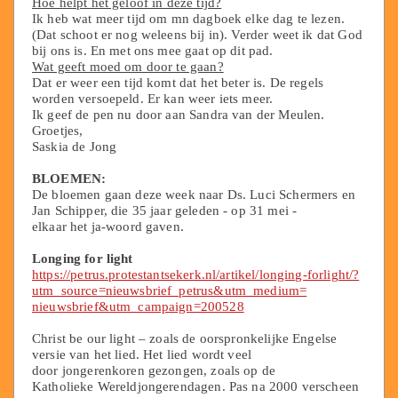
Hoe helpt het geloof in deze tijd?
Ik heb wat meer tijd om mn dagboek elke dag te lezen.
(Dat schoot er nog weleens bij in). Verder weet ik dat God
bij ons is. En met ons mee gaat op dit pad.
Wat geeft moed om door te gaan?
Dat er weer een tijd komt dat het beter is. De regels
worden versoepeld. Er kan weer iets meer.
Ik geef de pen nu door aan Sandra van der Meulen.
Groetjes,
Saskia de Jong
BLOEMEN:
De bloemen gaan deze week naar Ds. Luci Schermers en
Jan Schipper, die 35 jaar geleden - op 31 mei -
elkaar het ja-woord gaven.
Longing for light
https://petrus.protestantsekerk.nl/artikel/longing-forlight/?
utm_source=nieuwsbrief_petrus&utm_medium=
nieuwsbrief&utm_campaign=200528
Christ be our light – zoals de oorspronkelijke Engelse
versie van het lied. Het lied wordt veel
door jongerenkoren gezongen, zoals op de
Katholieke Wereldjongerendagen. Pas na 2000 verscheen