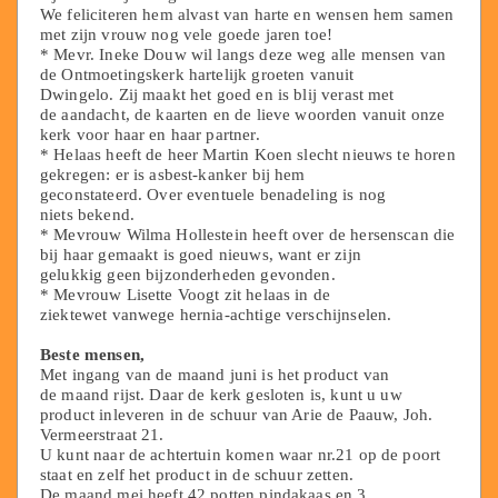
We feliciteren hem alvast van harte en wensen hem samen
met zijn vrouw nog vele goede jaren toe!
* Mevr. Ineke Douw wil langs deze weg alle mensen van
de Ontmoetingskerk hartelijk groeten vanuit
Dwingelo. Zij maakt het goed en is blij verast met
de aandacht, de kaarten en de lieve woorden vanuit onze
kerk voor haar en haar partner.
* Helaas heeft de heer Martin Koen slecht nieuws te horen
gekregen: er is asbest-kanker bij hem
geconstateerd. Over eventuele benadeling is nog
niets bekend.
* Mevrouw Wilma Hollestein heeft over de hersenscan die
bij haar gemaakt is goed nieuws, want er zijn
gelukkig geen bijzonderheden gevonden.
* Mevrouw Lisette Voogt zit helaas in de
ziektewet vanwege hernia-achtige verschijnselen.
Beste mensen,
Met ingang van de maand juni is het product van
de maand rijst. Daar de kerk gesloten is, kunt u uw
product inleveren in de schuur van Arie de Paauw, Joh.
Vermeerstraat 21.
U kunt naar de achtertuin komen waar nr.21 op de poort
staat en zelf het product in de schuur zetten.
De maand mei heeft 42 potten pindakaas en 3