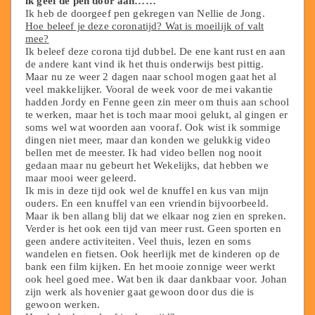
ik geef de pen door aan……
Ik heb de doorgeef pen gekregen van Nellie de Jong.
Hoe beleef je deze coronatijd? Wat is moeilijk of valt
mee?
Ik beleef deze corona tijd dubbel. De ene kant rust en aan
de andere kant vind ik het thuis onderwijs best pittig.
Maar nu ze weer 2 dagen naar school mogen gaat het al
veel makkelijker. Vooral de week voor de mei vakantie
hadden Jordy en Fenne geen zin meer om thuis aan school
te werken, maar het is toch maar mooi gelukt, al gingen er
soms wel wat woorden aan vooraf. Ook wist ik sommige
dingen niet meer, maar dan konden we gelukkig video
bellen met de meester. Ik had video bellen nog nooit
gedaan maar nu gebeurt het Wekelijks, dat hebben we
maar mooi weer geleerd.
Ik mis in deze tijd ook wel de knuffel en kus van mijn
ouders. En een knuffel van een vriendin bijvoorbeeld.
Maar ik ben allang blij dat we elkaar nog zien en spreken.
Verder is het ook een tijd van meer rust. Geen sporten en
geen andere activiteiten. Veel thuis, lezen en soms
wandelen en fietsen. Ook heerlijk met de kinderen op de
bank een film kijken. En het mooie zonnige weer werkt
ook heel goed mee. Wat ben ik daar dankbaar voor. Johan
zijn werk als hovenier gaat gewoon door dus die is
gewoon werken.