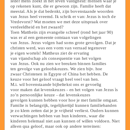
Ieder mens zoekt in het leven vastigheid: mensen waar je
op rekenen kunt, die er gewoon zijn. Familie heeft dat
meestal. Als je dat bedenkt, zijn bovenstaande woorden
van Jezus heel vreemd. Ik schrik er van: Jezus is toch de
Vredevorst? Wat moeten we met deze uitspraak over
verdeeldheid en het zwaard?
Toen Mattheüs zijn evangelie schreef (rond het jaar 90)
was er al een gemeente ontstaan van volgelingen
van Jezus. Jezus volgen had soms grote gevolgen. Dat je
christen werd, was een vorm van verraad tegenover
je eigen wortels! Mattheus ziet de ervaring
van vijandschap als consequentie van het volgen
van Jezus. Ook nu zien we breuken binnen families
ten gevolge van geloofskeuzes. We zien bijv. hoe
zwaar Christenen in Egypte of China het hebben. De
keuze voor het geloof vraagt heel veel van hen.
M.i. wil bovenstaande bijbeltekst ons er gevoelig
voor maken dat levenskeuzes - en het volgen van Jezus ìs
zo’n persoonlijke keuze - dat levenskeuzes
gevolgen kunnen hebben voor hoe je met familie omgaat.
Familie is belangrijk, tegelijkertijd kunnen familiebanden
je zo klem zetten dat je je vrijheid verliest. Ouders kunnen
verwachtingen hebben van hun kinderen, waar die
kinderen helemaal niet aan kunnen of willen voldoen. Niet
alleen qua geloof, maar ook op andere terreinen: