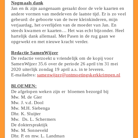
Nogmaals dank
Jan en ik zijn aangenaam geraakt door de vele kaarten en
andere vormen van medeleven de laatste tijd. Er is zo veel
gebeurd: de geboorte van de twee kleinkinderen, mijn
verjaardag, het overlijden van de moeder van Jan. En
steeds kwamen er kaarten… Het was echt bijzonder. Heel
hartelijk dank allemaal. Met Pasen in de rug gaan we
opgewekt en met nieuwe kracht verder.
Redactie SamenWijzer
De redactie verzoekt u vriendelijk om de kopij voor
SamenWijzer 35.6 over de periode 26 april t/m 31 mei
2020 uiterlijk zondag 19 april a.s. in te leveren.
E-mailadres:
samenwijzer@ontmoetingskerkkrimpen.nl
BLOEMEN:
De afgelopen weken zijn er bloemen bezorgd bij
Mw. M. de Gier
Mw. J. v.d. Dool
Mw. M.H. Siebenga
Dhr. K. Sluijter
Mw. Ds. L. Schermers
De dokterspraktijk
Mw. M. Sonneveld
Dhr. P. en mw. L. Landman