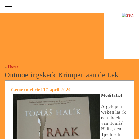
»
Home
Ontmoetingskerk Krimpen aan de Lek
Gemeentebrief 17 april 2020
Meditatief
Afgelopen
weken las ik
een boek
van Tomáš
Halík, een
Tjechisch