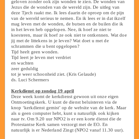
geloven zonder ook zijn wonden te zien. De wonden van
Jezus die de wonden van de wereld zijn. De uitleg van
deze Tjech raakt me. Ik lees daarin de oproep om de pijn
van de wereld serieus te nemen. En ik lees er in dat ikzelf
mag leven met de wonden, de butsen en de builen die ik
in het leven heb opgelopen. Nee, ik hoef ze niet te
koesteren, maar ik hoef ze ook niet te ontkennen. Wat doe
jij met de littekens in je leven? Wat doet u met de
schrammen die u bent opgelopen?
Tijd heelt geen wonden.
Tijd leert je leven met verdriet
en wachten
zeer geduldig
tot je weer schoonheid ziet. (Kris Gelaude)
ds. Luci Schermers
Kerkdienst op zondag 19 april
Deze week komt de kerkdienst gewoon uit onze eigen
Ontmoetingskerk. U kunt de dienst beluisteren via de
knop ‘kerkdienst gemist’ op de website van de kerk. Maar
als u geen computer hebt, kunt u natuurlijk ook kijken
naar tv. Om 9.20 uur NPO2 is er een korte dienst die de
Protestantse Kerk samen verzorgt met de EO. En
natuurlijk is er Nederland Zingt (NPO2 vanaf 11.30 uur).