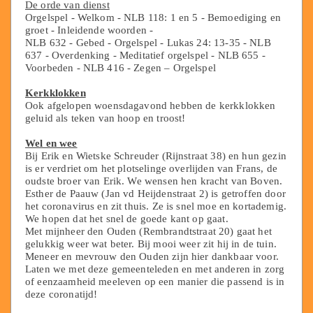
De orde van dienst
Orgelspel - Welkom - NLB 118: 1 en 5 - Bemoediging en
groet - Inleidende woorden -
NLB 632 - Gebed - Orgelspel - Lukas 24: 13-35 - NLB
637 - Overdenking - Meditatief orgelspel - NLB 655 -
Voorbeden - NLB 416 - Zegen – Orgelspel
Kerkklokken
Ook afgelopen woensdagavond hebben de kerkklokken
geluid als teken van hoop en troost!
Wel en wee
Bij Erik en Wietske Schreuder (Rijnstraat 38) en hun gezin
is er verdriet om het plotselinge overlijden van Frans, de
oudste broer van Erik. We wensen hen kracht van Boven.
Esther de Paauw (Jan vd Heijdenstraat 2) is getroffen door
het coronavirus en zit thuis. Ze is snel moe en kortademig.
We hopen dat het snel de goede kant op gaat.
Met mijnheer den Ouden (Rembrandtstraat 20) gaat het
gelukkig weer wat beter. Bij mooi weer zit hij in de tuin.
Meneer en mevrouw den Ouden zijn hier dankbaar voor.
Laten we met deze gemeenteleden en met anderen in zorg
of eenzaamheid meeleven op een manier die passend is in
deze coronatijd!