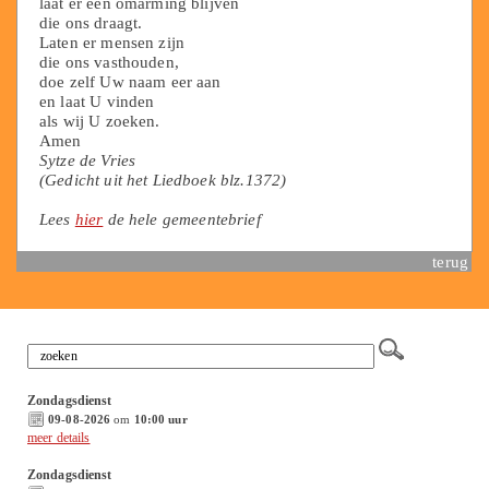
laat er een omarming blijven
die ons draagt.
Laten er mensen zijn
die ons vasthouden,
doe zelf Uw naam eer aan
en laat U vinden
als wij U zoeken.
Amen
Sytze de Vries
(Gedicht uit het Liedboek blz.1372)
Lees
hier
de hele gemeentebrief
terug
Zondagsdienst
09-08-2026
om
10:00 uur
meer details
Zondagsdienst