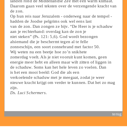
landen rond de Middellandse Zee met een warm klimaat.
Daarom gaan veel teksten over de verzengende kracht van
de zon.
Op hun reis naar Jeruzalem - onderweg naar de tempel -
hadden de Joodse pelgrims ook wel eens last
van de zon. Dan zongen ze bijv. “De Heer is je schaduw
aan je rechterhand: overdag kan de zon je
niet steken” (Ps. 121: 5,6). God wordt bezongen
alsiemand die je beschermt tegen al te felle
zonneschijn, een soort zonnebrand met factor 50.
Wij weten nu een beetje hoe zo’n snikhete
zomerdag voelt. Als je niet vooruit kunt komen, geen
energie meer hebt en alleen maar wilt zitten of liggen in
de schaduw. Soms kan het hele leven zo voelen. Dan
is het een mooi beeld: God die als een
verkoelende schaduw met je meegaat, zodat je weer
nieuwe kracht krijgt om verder te kunnen. Dat het zo mag
zijn.
Ds. Luci Schermers
.
terug