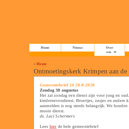
Home
Nieuws
Over
ons
»
Home
Ontmoetingskerk Krimpen aan de
Gemeentebrief 24 28-8-2020
Zondag 30 augustus
Het zal zondag een dienst zijn voor jong en oud
kindernevendienst. Broertjes, zusjes en andere 
aanmelden is nog steeds belangrijk. We houden a
mooie dienst.
ds. Luci Schermers
Lees
hier
de hele gemeentebrief