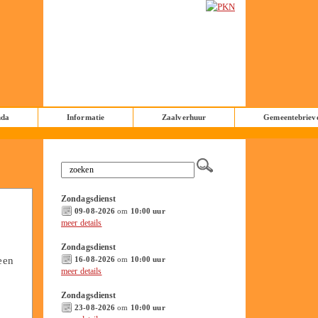
nda
Informatie
Zaalverhuur
Gemeentebriev
Zondagsdienst
09-08-2026
om
10:00 uur
meer details
Zondagsdienst
een
16-08-2026
om
10:00 uur
meer details
Zondagsdienst
23-08-2026
om
10:00 uur