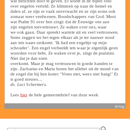
wat berichten door te geven. Er wordt in de bijbel veel
over engelen verteld. Ze klimmen op naar de hemel en
dalen af, ze zijn er vaak onverwacht en ze zijn soms ook
zomaar weer verdwenen. Boodschappers van God. Mooi
wat Psalm 91 over hen zingt: dat de Eeuwige ons aan
zijn engelen toevertrouwt. Ze waken over ons, waar
we ook gaan. Daar spreekt warmte uit en veel vertrouwen.
Soms zeggen we het tegen elkaar als je ter nauwer nood
aan iets naars ontkomt: ’Ik had een engeltje op mijn
schouder’. Een engel verbeeldt iets waar je eigenlijk geen
woorden voor hebt. Ze waken over je, zingt de psalmist.
Niet dat je dan niets
overkomt. Maar je mag vertrouwen in goede handen te
zijn. Zacharias en Maria horen het allebei uit de mond van
de engel die bij hen komt: ‘Vrees niet, wees niet bang!’ Er
is goed nieuws…
ds. Luci Schermers.
Lees
hier
de hele gemeentebrief van deze week
terug