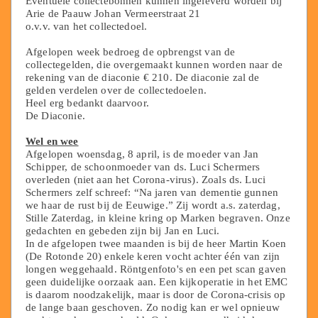
Eventuele collectebonnen kunnen ingeleverd worden bij
Arie de Paauw Johan Vermeerstraat 21
o.v.v. van het collectedoel.
Afgelopen week bedroeg de opbrengst van de
collectegelden, die overgemaakt kunnen worden naar de
rekening van de diaconie € 210. De diaconie zal de
gelden verdelen over de collectedoelen.
Heel erg bedankt daarvoor.
De Diaconie.
Wel en wee
Afgelopen woensdag, 8 april, is de moeder van Jan
Schipper, de schoonmoeder van ds. Luci Schermers
overleden (niet aan het Corona-virus). Zoals ds. Luci
Schermers zelf schreef: “Na jaren van dementie gunnen
we haar de rust bij de Eeuwige.” Zij wordt a.s. zaterdag,
Stille Zaterdag, in kleine kring op Marken begraven. Onze
gedachten en gebeden zijn bij Jan en Luci.
In de afgelopen twee maanden is bij de heer Martin Koen
(De Rotonde 20) enkele keren vocht achter één van zijn
longen weggehaald. Röntgenfoto's en een pet scan gaven
geen duidelijke oorzaak aan. Een kijkoperatie in het EMC
is daarom noodzakelijk, maar is door de Corona-crisis op
de lange baan geschoven. Zo nodig kan er wel opnieuw