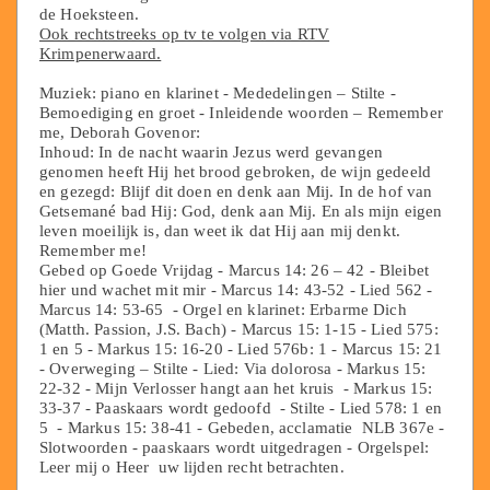
de Hoeksteen.
Ook rechtstreeks op tv te volgen via RTV
Krimpenerwaard.
Muziek: piano en klarinet - Mededelingen – Stilte -
Bemoediging en groet - Inleidende woorden – Remember
me, Deborah Govenor:
Inhoud: In de nacht waarin Jezus werd gevangen
genomen heeft Hij het brood gebroken, de wijn gedeeld
en gezegd: Blijf dit doen en denk aan Mij. In de hof van
Getsemané bad Hij: God, denk aan Mij. En als mijn eigen
leven moeilijk is, dan weet ik dat Hij aan mij denkt.
Remember me!
Gebed op Goede Vrijdag - Marcus 14: 26 – 42 - Bleibet
hier und wachet mit mir - Marcus 14: 43-52 - Lied 562 -
Marcus 14: 53-65 - Orgel en klarinet: Erbarme Dich
(Matth. Passion, J.S. Bach) - Marcus 15: 1-15 - Lied 575:
1 en 5 - Markus 15: 16-20 - Lied 576b: 1 - Marcus 15: 21
- Overweging – Stilte - Lied: Via dolorosa - Markus 15:
22-32 - Mijn Verlosser hangt aan het kruis - Markus 15:
33-37 - Paaskaars wordt gedoofd - Stilte - Lied 578: 1 en
5 - Markus 15: 38-41 - Gebeden, acclamatie NLB 367e -
Slotwoorden - paaskaars wordt uitgedragen - Orgelspel:
Leer mij o Heer uw lijden recht betrachten.