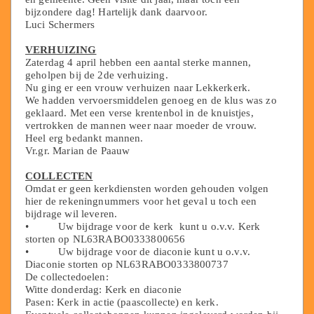
bijzondere dag! Hartelijk dank daarvoor.
Luci Schermers
VERHUIZING
Zaterdag 4 april hebben een aantal sterke mannen,
geholpen bij de 2de verhuizing.
Nu ging er een vrouw verhuizen naar Lekkerkerk.
We hadden vervoersmiddelen genoeg en de klus was zo
geklaard. Met een verse krentenbol in de knuistjes,
vertrokken de mannen weer naar moeder de vrouw.
Heel erg bedankt mannen.
Vr.gr. Marian de Paauw
COLLECTEN
Omdat er geen kerkdiensten worden gehouden volgen
hier de rekeningnummers voor het geval u toch een
bijdrage wil leveren.
• Uw bijdrage voor de kerk kunt u o.v.v. Kerk
storten op NL63RABO0333800656
• Uw bijdrage voor de diaconie kunt u o.v.v.
Diaconie storten op NL63RABO0333800737
De collectedoelen:
Witte donderdag: Kerk en diaconie
Pasen: Kerk in actie (paascollecte) en kerk.