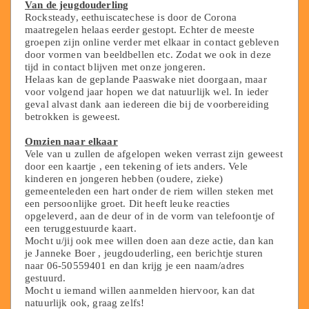
Van de jeugdouderling
Rocksteady, eethuiscatechese is door de Corona
maatregelen helaas eerder gestopt. Echter de meeste
groepen zijn online verder met elkaar in contact gebleven
door vormen van beeldbellen etc. Zodat we ook in deze
tijd in contact blijven met onze jongeren.
Helaas kan de geplande Paaswake niet doorgaan, maar
voor volgend jaar hopen we dat natuurlijk wel. In ieder
geval alvast dank aan iedereen die bij de voorbereiding
betrokken is geweest.
Omzien naar elkaar
Vele van u zullen de afgelopen weken verrast zijn geweest
door een kaartje , een tekening of iets anders. Vele
kinderen en jongeren hebben (oudere, zieke)
gemeenteleden een hart onder de riem willen steken met
een persoonlijke groet. Dit heeft leuke reacties
opgeleverd, aan de deur of in de vorm van telefoontje of
een teruggestuurde kaart.
Mocht u/jij ook mee willen doen aan deze actie, dan kan
je Janneke Boer , jeugdouderling, een berichtje sturen
naar 06-50559401 en dan krijg je een naam/adres
gestuurd.
Mocht u iemand willen aanmelden hiervoor, kan dat
natuurlijk ook, graag zelfs!