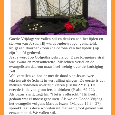
Goede Vrijdag: we vallen stil en denken aan het lijden en
sterven van Jezus. Hij wordt ondervraagd, gemarteld,
krijgt een doornenkroon (de corona van het lijden!) op
zijn hoofd geduwd.
Jezus wordt op Golgotha gekruisigd. Deze Romeinse straf
was zwaar en mensonterend. Misschien vertellen de
evangelisten daarom maar heel weinig over de kruisiging
zelf.
Wel vertellen ze hoe er met de dood van Jezus twee
teksten uit de Schrift in vervulling gingen. De eerste is dat
mensen dobbelen over zijn kleren (Psalm 22:19). De
tweede is de vraag om iets te drinken (Psalm 69:22).
Als Jezus sterft, zegt hij: “Het is volbracht.” Hij heeft
gedaan wat er moest gebeuren. Als we op Goede Vrijdag
het evangelie volgens Marcus lezen (Marcus 15:34-37),
spreekt Jezus deze woorden uit met een groot gevoel van
eenzaamheid. We vallen stil…