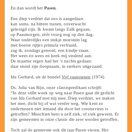
En dan wordt het
Pasen.
Een diep verdriet dat ons is aangedaan
kan soms, na bittere tranen, onverwacht
gelenigd zijn. Ik kwam langs Zalk gegaan,
op Paasmorgen, zéér vroeg nog op den dag.
Waar onderdijks een stukje moestuin lag
met boerse rijtjes primula verfraaid,
zag ik, zondags getooid, een kindje staan.
Het wees en wees en keek mij stralend aan.
De maartse regen had het ’s nachts gedaan:
daar stond zijn doopnaam, in sterkers uitgezaaid.
Ida Gerhard, uit de bundel
Vijf vuurstenen
(1974)
Ds. Julia van Rijn, onze classispredikant schrijft:
“In deze stille week op weg naar Pasen gaat dit gedicht
van Ida Gerhard met mij mee. Diep verdriet, we maken
het mee, dicht bij of wat verder weg. Wie kent zo
ondertussen niet iemand die door het coronavirus is
getroffen? Misschien bent u zelf ziek, of ziek geweest. Er
zijn gemeenten in onze classis die zeer worden getroffen.
Toch zal de gemeente ook dit jaar Pasen vieren. Het