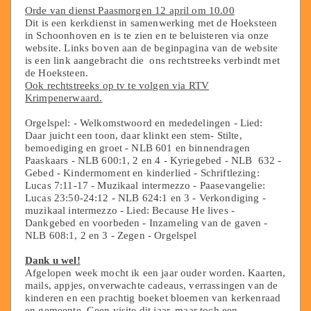
Orde van dienst Paasmorgen 12 april om 10.00
Dit is een kerkdienst in samenwerking met de Hoeksteen
in Schoonhoven en is te zien en te beluisteren via onze
website. Links boven aan de beginpagina van de website
is een link aangebracht die ons rechtstreeks verbindt met
de Hoeksteen.
Ook rechtstreeks op tv te volgen via RTV
Krimpenerwaard.
Orgelspel: - Welkomstwoord en mededelingen - Lied:
Daar juicht een toon, daar klinkt een stem- Stilte,
bemoediging en groet - NLB 601 en binnendragen
Paaskaars - NLB 600:1, 2 en 4 - Kyriegebed - NLB 632 -
Gebed - Kindermoment en kinderlied - Schriftlezing:
Lucas 7:11-17 - Muzikaal intermezzo - Paasevangelie:
Lucas 23:50-24:12 - NLB 624:1 en 3 - Verkondiging -
muzikaal intermezzo - Lied: Because He lives -
Dankgebed en voorbeden - Inzameling van de gaven -
NLB 608:1, 2 en 3 - Zegen - Orgelspel
Dank u wel!
Afgelopen week mocht ik een jaar ouder worden. Kaarten,
mails, appjes, onverwachte cadeaus, verrassingen van de
kinderen en een prachtig boeket bloemen van kerkenraad
en gemeente. Geen visite dit jaar, maar toch een