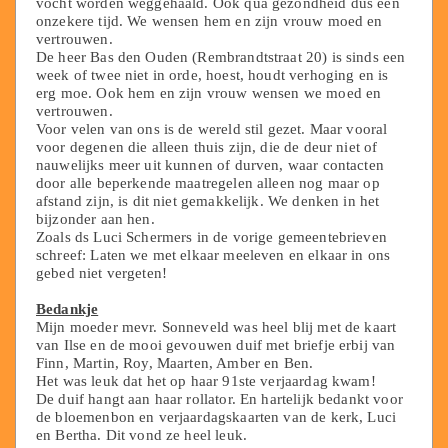
vocht worden weggehaald. Ook qua gezondheid dus een
onzekere tijd. We wensen hem en zijn vrouw moed en
vertrouwen.
De heer Bas den Ouden (Rembrandtstraat 20) is sinds een
week of twee niet in orde, hoest, houdt verhoging en is
erg moe. Ook hem en zijn vrouw wensen we moed en
vertrouwen.
Voor velen van ons is de wereld stil gezet. Maar vooral
voor degenen die alleen thuis zijn, die de deur niet of
nauwelijks meer uit kunnen of durven, waar contacten
door alle beperkende maatregelen alleen nog maar op
afstand zijn, is dit niet gemakkelijk. We denken in het
bijzonder aan hen.
Zoals ds Luci Schermers in de vorige gemeentebrieven
schreef: Laten we met elkaar meeleven en elkaar in ons
gebed niet vergeten!
Bedankje
Mijn moeder mevr. Sonneveld was heel blij met de kaart
van Ilse en de mooi gevouwen duif met briefje erbij van
Finn, Martin, Roy, Maarten, Amber en Ben.
Het was leuk dat het op haar 91ste verjaardag kwam!
De duif hangt aan haar rollator. En hartelijk bedankt voor
de bloemenbon en verjaardagskaarten van de kerk, Luci
en Bertha. Dit vond ze heel leuk.