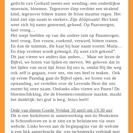
gedicht van Gerhard neemt een wending: een onderdijkse
moestuin, bloemen. Tegenover diep verdriet een stralend
kind, tegenover bittere tranen de frisse maartse regen. Het
kind ziet zijn naam in sterkers. Zijn dóópnaam! Het kind
weet zich bij name genoemd, gekend. Op Paasmorgen,
heel vroeg…
Het roept beelden op van die andere tuin op Paasmorgen,
heel vroeg. Een vrouw, zoekend, verward, bittere tranen.
En dan de tuinman, die haar bij haar naam noemt: Maria…
En diep verdriet wordt gelenigd. Zij weet zich gekend”.
Dit jaar vieren we anders dan anders… Maar we lezen de
Bijbel, we horen van lijden en sterven. We geloven dat in
het lijden van onze tijd Jezus bij ons is, omdat Hij die weg
ook zelf is gegaan, voor ons, om ons heel te maken. Ook
op eerste Paasdag gaat de Bijbel open, we horen van de
opstanding, we vertellen over de Levende Heer die ons
noemt bij onze naam. Ondanks alles vieren we Pasen! De
bloemschikking, die de bloemencommissie maakte, maakt
het duidelijk: het graf is leeg. Jezus leeft!
Orde van dienst Goede Vrijdag 10 april om 19.30 uur
Dit is een kerkdienst in samenwerking met de Hoeksteen
in Schoonhoven en is te zien en te beluisteren via onze
website. Links boven aan de beginpagina van de website
is een link aangebracht die ons rechtstreeks verbindt met