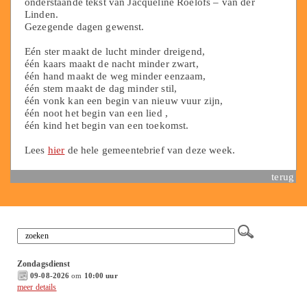
onderstaande tekst van Jacqueline Roelofs – van der
Linden.
Gezegende dagen gewenst.
Eén ster maakt de lucht minder dreigend,
één kaars maakt de nacht minder zwart,
één hand maakt de weg minder eenzaam,
één stem maakt de dag minder stil,
één vonk kan een begin van nieuw vuur zijn,
één noot het begin van een lied ,
één kind het begin van een toekomst.
Lees
hier
de hele gemeentebrief van deze week.
terug
Zondagsdienst
09-08-2026
om
10:00 uur
meer details