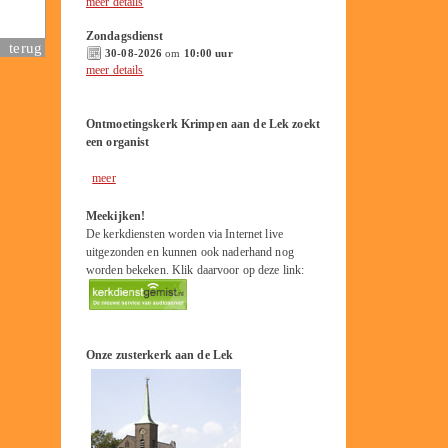
meer details
Zondagsdienst
terug
30-08-2026
om
10:00 uur
meer details
Ontmoetingskerk Krimpen aan de Lek zoekt
een organist
meer
Meekijken!
De kerkdiensten worden via Internet live
uitgezonden en kunnen ook naderhand nog
worden bekeken. Klik daarvoor op deze link:
Onze zusterkerk aan de Lek