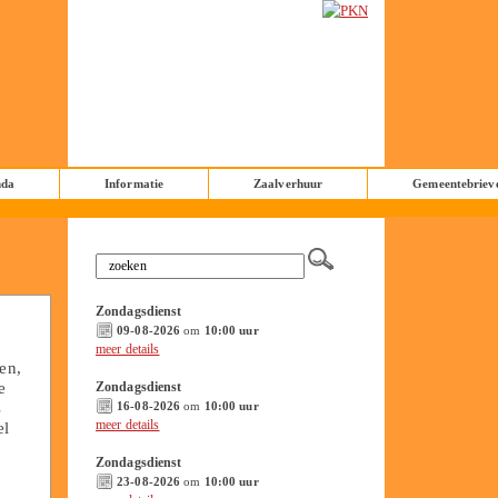
nda
Informatie
Zaalverhuur
Gemeentebriev
Zondagsdienst
09-08-2026
om
10:00 uur
meer details
en,
e
Zondagsdienst
s
16-08-2026
om
10:00 uur
meer details
el
Zondagsdienst
23-08-2026
om
10:00 uur