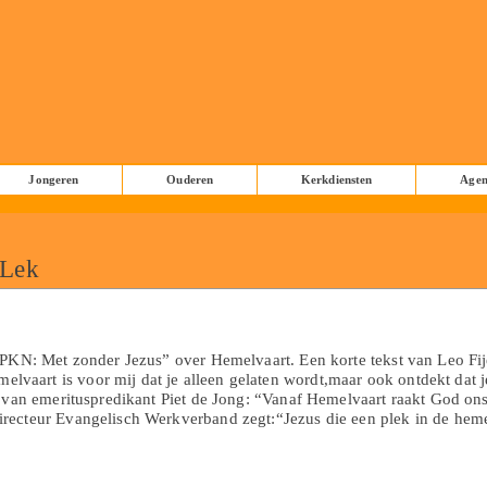
Jongeren
Ouderen
Kerkdiensten
Age
 Lek
 PKN: Met zonder Jezus” over Hemelvaart. Een korte tekst van Leo Fij
aart is voor mij dat je alleen gelaten wordt,maar ook ontdekt dat j
e van emerituspredikant Piet de Jong: “Vanaf Hemelvaart raakt God on
recteur Evangelisch Werkverband zegt:“Jezus die een plek in de hem