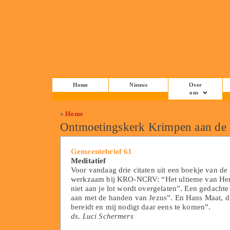
Home
Nieuws
Over
ons
»
Home
Ontmoetingskerk Krimpen aan de
Gemeentebrief 61
Meditatief
Voor vandaag drie citaten uit een boekje van de
werkzaam bij KRO-NCRV: “Het ultieme van Hemelv
niet aan je lot wordt overgelaten”. Een gedacht
aan met de handen van Jezus”. En Hans Maat, di
bereidt en mij nodigt daar eens te komen”.
ds. Luci Schermers