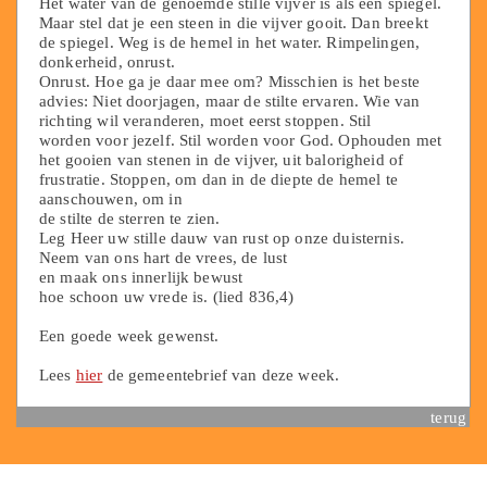
Het water van de genoemde stille vijver is als een spiegel.
Maar stel dat je een steen in die vijver gooit. Dan breekt
de spiegel. Weg is de hemel in het water. Rimpelingen,
donkerheid, onrust.
Onrust. Hoe ga je daar mee om? Misschien is het beste
advies: Niet doorjagen, maar de stilte ervaren. Wie van
richting wil veranderen, moet eerst stoppen. Stil
worden voor jezelf. Stil worden voor God. Ophouden met
het gooien van stenen in de vijver, uit balorigheid of
frustratie. Stoppen, om dan in de diepte de hemel te
aanschouwen, om in
de stilte de sterren te zien.
Leg Heer uw stille dauw van rust op onze duisternis.
Neem van ons hart de vrees, de lust
en maak ons innerlijk bewust
hoe schoon uw vrede is. (lied 836,4)
Een goede week gewenst.
Lees
hier
de gemeentebrief van deze week.
terug