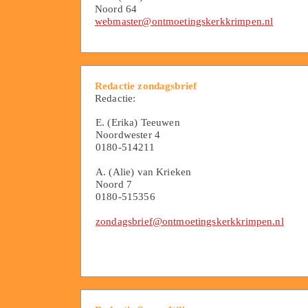
Noord 64
webmaster@ontmoetingskerkkrimpen.nl
Redactie zondagsbrief
Redactie:
E. (Erika) Teeuwen
Noordwester 4
0180-514211
A. (Alie) van Krieken
Noord 7
0180-515356
zondagsbrief@ontmoetingskerkkrimpen.nl