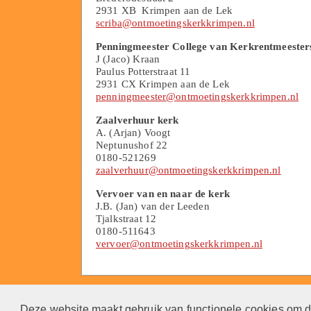
2931 XB Krimpen aan de Lek
scriba@ontmoetingskerkkrimpen.nl
Penningmeester College van Kerkrentmeester
J (Jaco) Kraan
Paulus Potterstraat 11
2931 CX Krimpen aan de Lek
penningmeester@ontmoetingskerkkrimpen.nl
Zaalverhuur kerk
A. (Arjan) Voogt
Neptunushof 22
0180-521269
zaalverhuur@ontmoetingskerkkrimpen.nl
Vervoer van en naar de kerk
J.B. (Jan) van der Leeden
Tjalkstraat 12
0180-511643
vervoer@ontmoetingskerkkrimpen.nl
Deze website maakt gebruik van functionele cookies om d