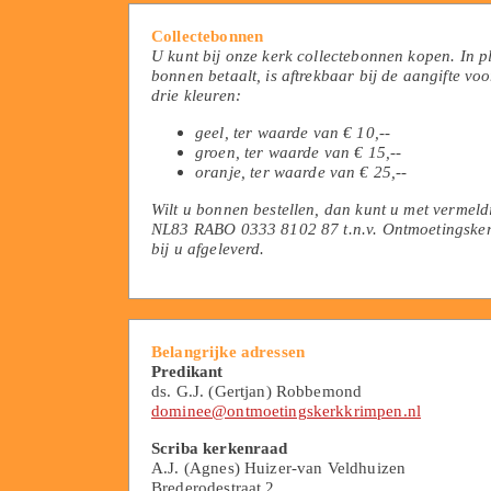
Collectebonnen
U kunt bij onze kerk collectebonnen kopen. In p
bonnen betaalt, is aftrekbaar bij de aangifte vo
drie kleuren:
geel, ter waarde van € 10,--
groen, ter waarde van € 15,--
oranje, ter waarde van € 25,--
Wilt u bonnen bestellen, dan kunt u met vermel
NL83 RABO 0333 8102 87 t.n.v. Ontmoetingsker
bij u afgeleverd.
Belangrijke adressen
Predikant
ds. G.J. (Gertjan) Robbemond
dominee@ontmoetingskerkkrimpen.nl
Scriba kerkenraad
A.J. (Agnes) Huizer-van Veldhuizen
Brederodestraat 2