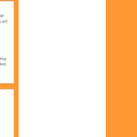
 de
 uit
ning
ken