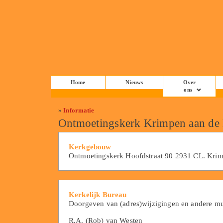
Home
Nieuws
Over
ons
»
Informatie
Ontmoetingskerk Krimpen aan de
Kerkgebouw
Ontmoetingskerk Hoofdstraat 90 2931 CL. Kri
Kerkelijk Bureau
Doorgeven van (adres)wijzigingen en andere mut
R.A. (Rob) van Westen