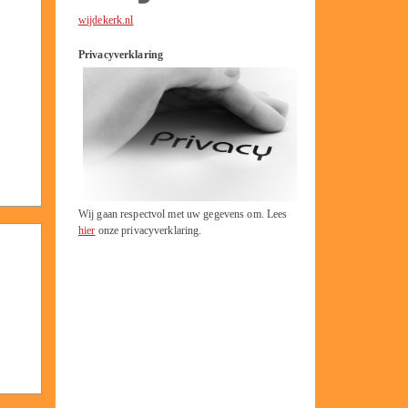
wijdekerk.nl
Privacyverklaring
Wij gaan respectvol met uw gegevens om. Lees
hier
onze privacyverklaring.