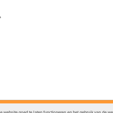
s
e website goed te laten functioneren en het gebruik van de w