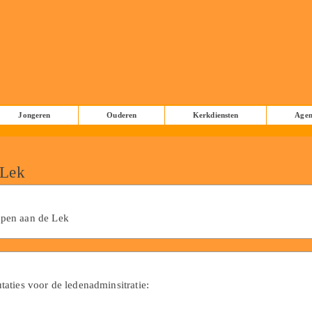
Jongeren
Ouderen
Kerkdiensten
Age
 Lek
mpen aan de Lek
aties voor de ledenadminsitratie: