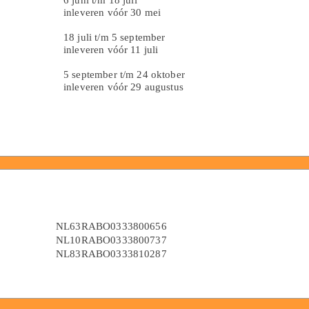
inleveren vóór 30 mei
18 juli t/m 5 september
inleveren vóór 11 juli
5 september t/m 24 oktober
inleveren vóór 29 augustus
NL63RABO0333800656
NL10RABO0333800737
NL83RABO0333810287