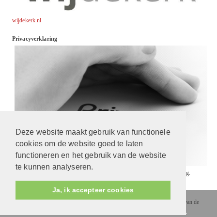
wijdekerk.nl
Privacyverklaring
Deze website maakt gebruik van functionele
cookies om de website goed te laten
functioneren en het gebruik van de website
te kunnen analyseren.
Wij gaan respectvol met uw gegevens om. Lees
hier
onze privacyverklaring.
Ja, ik accepteer cookies
Protestantsekerk.net is een samenwerking tussen de dienstenorganisatie van de
Protestantse Kerk in Nederland
en
Human Content Mediaproducties B.V.