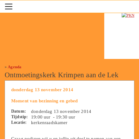
»
Agenda
Ontmoetingskerk Krimpen aan de Lek
donderdag 13 november 2014
Moment van bezinning en gebed
Datum:
donderdag 13 november 2014
Tijdstip:
19:00 uur - 19:30 uur
Locatie:
kerkenraadskamer
Graag nodigen wij u en jullie uit deel te nemen aan een