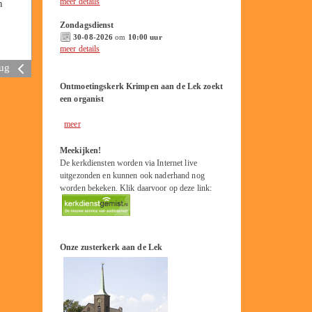
meer details
n
Zondagsdienst
30-08-2026
om
10:00 uur
meer details
rug
Ontmoetingskerk Krimpen aan de Lek zoekt
een organist
meer
Meekijken!
De kerkdiensten worden via Internet live
uitgezonden en kunnen ook naderhand nog
worden bekeken. Klik daarvoor op deze link:
Onze zusterkerk aan de Lek