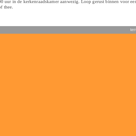
0 uur in de kerkenraadskamer aanwezig. Loop gerust binnen voor ee
f thee.
te