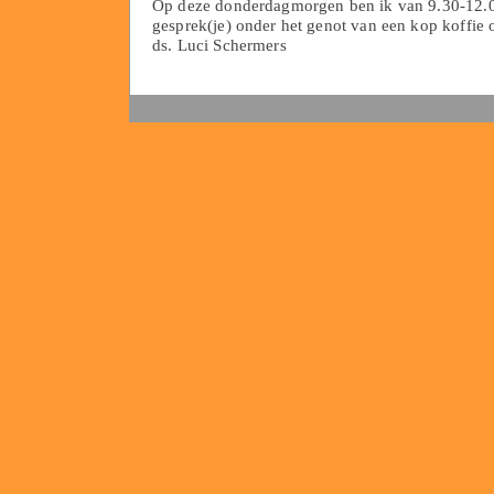
Op deze donderdagmorgen ben ik van 9.30-12.0
gesprek(je) onder het genot van een kop koffie o
ds. Luci Schermers