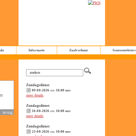
nda
Informatie
Zaalverhuur
Gemeentebriev
Zondagsdienst
09-08-2026
om
10:00 uur
om
meer details
Zondagsdienst
16-08-2026
om
10:00 uur
terug
meer details
Zondagsdienst
23-08-2026
om
10:00 uur