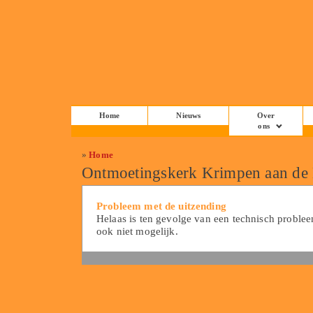
Home
Nieuws
Over
ons
»
Home
Ontmoetingskerk Krimpen aan de
Probleem met de uitzending
Helaas is ten gevolge van een technisch proble
ook niet mogelijk.