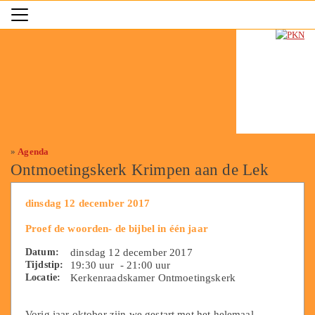
»
Agenda
Ontmoetingskerk Krimpen aan de Lek
dinsdag 12 december 2017
Proef de woorden- de bijbel in één jaar
Datum:
dinsdag 12 december 2017
Tijdstip:
19:30 uur - 21:00 uur
Locatie:
Kerkenraadskamer Ontmoetingskerk
Vorig jaar oktober zijn we gestart met het helemaal