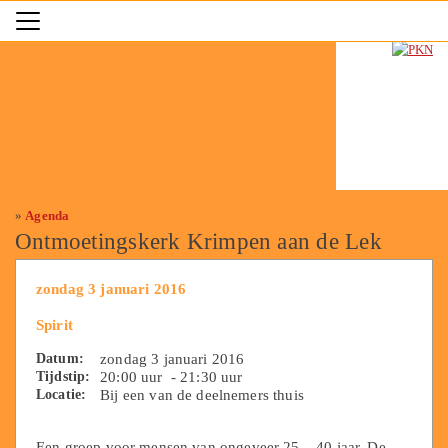
»
Agenda
Ontmoetingskerk Krimpen aan de Lek
zondag 3 januari 2016
Spirit
Datum:
zondag 3 januari 2016
Tijdstip:
20:00 uur - 21:30 uur
Locatie:
Bij een van de deelnemers thuis
Een groep voor mensen van ongeveer 25 – 40 jaar. De