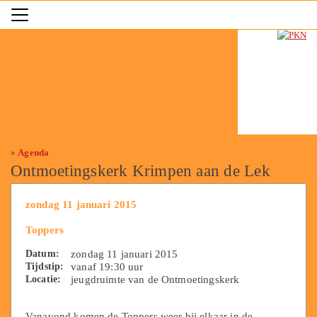
»
Agenda
Ontmoetingskerk Krimpen aan de Lek
zondag 11 januari 2015
Toppers
Datum:
zondag 11 januari 2015
Tijdstip:
vanaf 19:30 uur
Locatie:
jeugdruimte van de Ontmoetingskerk
Vanavond komen de Toppers weer bij elkaar in de