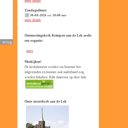
meer details
Zondagsdienst
30-08-2026
om
10:00 uur
meer details
Ontmoetingskerk Krimpen aan de Lek zoekt
een organist
terug
meer
Meekijken!
De kerkdiensten worden via Internet live
uitgezonden en kunnen ook naderhand nog
worden bekeken. Klik daarvoor op deze link:
Onze zusterkerk aan de Lek